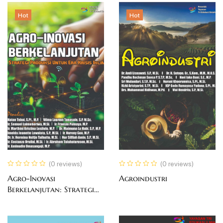
Hot
Hot
(0 reviews)
(0 reviews)
Agro-Inovasi
Agroindustri
Berkelanjutan: Strategi
Produksi Untuk Era Krisis
Iklim