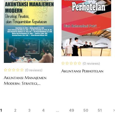
(0 reviews)
(0 reviews)
Akuntansi Perhotelan
Akuntansi Manajemen
Modern: Strategi,
Analisis, dan Pengambilan
Keputusan
1
2
3
4
…
49
50
51