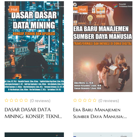
Hot
Hot
(0 reviews)
(0 reviews)
DASAR DASAR DATA
Era Baru Manajemen
MINING: KONSEP, TEKNIK
Sumber Daya Manusia:
DAN APLIKASI
Transformasi dan Inovasi
di Dunia Digital