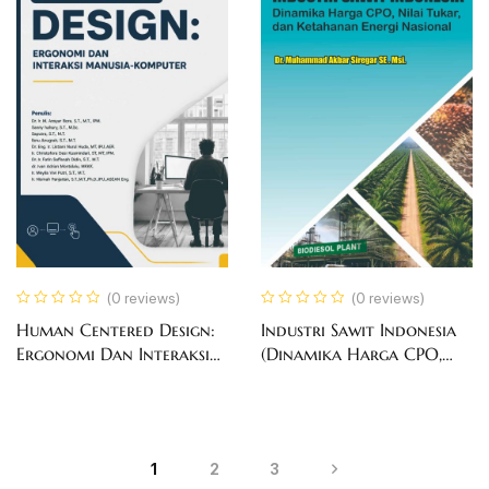
(0 reviews)
(0 reviews)
Human Centered Design:
Industri Sawit Indonesia
Ergonomi Dan Interaksi
(Dinamika Harga CPO,
Manusia-Komputer
Nilai Tukar, dan
Ketahanan Energi
Nasional)
1
2
3