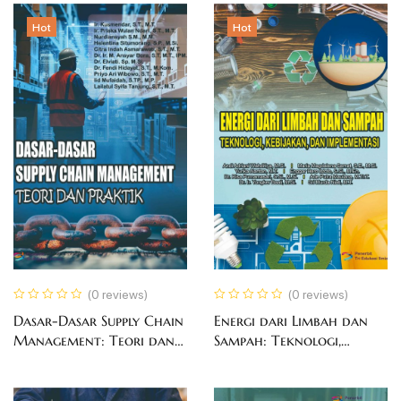
Technology, and Human
Hot
Hot
Capital
(0 reviews)
(0 reviews)
Dasar-Dasar Supply Chain
Energi dari Limbah dan
Management: Teori dan
Sampah: Teknologi,
Praktik
Kebijakan, dan
Implementasi