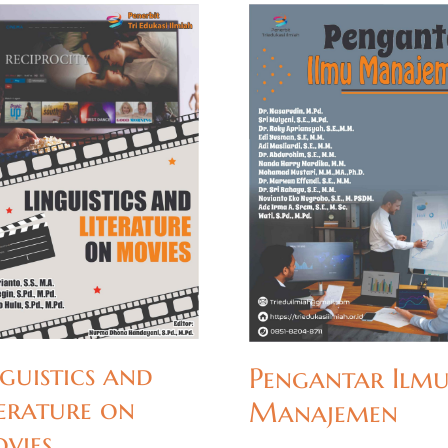
guistics and
Pengantar Ilm
terature on
Manajemen
vies