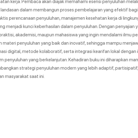
hatan kerja. Pembaca akan diajak memahami esensi penyuluhan melalu
adi landasan dalam membangun proses pembelajaran yang efektif bagi
raktis perencanaan penyuluhan, manajemen kesehatan kerja di lingkun
ng menjadi kunci keberhasilan dalam penyuluhan. Dengan penyajian 
i praktisi, akademisi, maupun mahasiswa yang ingin mendalami ilmu pe
n materi penyuluhan yang baik dan inovatif, sehingga mampu menja
si digital, metode kolaboratif, serta integrasi kearifan lokal denga
em penyuluhan yang berkelanjutan. Kehadiran buku ini diharapkan 
angkan strategi penyuluhan modern yang lebih adaptif, partisipatif,
an masyarakat saat ini.