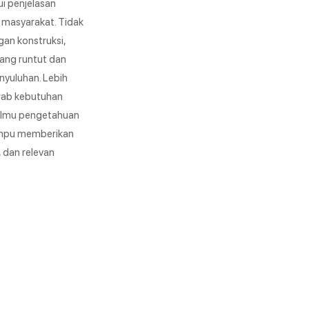
i penjelasan
 masyarakat. Tidak
gan konstruksi,
yang runtut dan
nyuluhan. Lebih
wab kebutuhan
n ilmu pengetahuan
mampu memberikan
 dan relevan