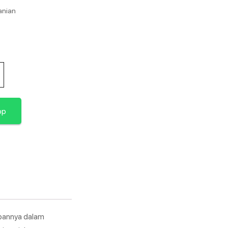
anian
pp
apannya dalam