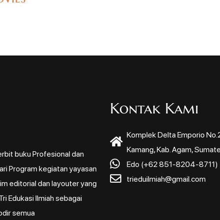
Kontak Kami
Komplek Delta Emporio No.22
Kamang, Kab. Agam, Sumate
rbit buku Profesional dan
Edo (+62 851-8204-8711)
dari Program kegiatan yayasan
trieduilmiah@gmail.com
m editorial dan layouter yang
ri Edukasi Ilmiah sebagai
odir semua