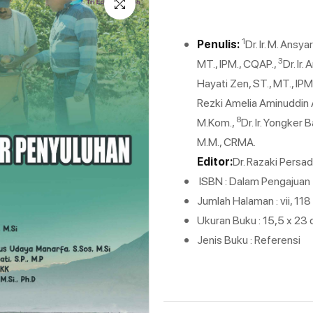
1
Penulis:
Dr. Ir. M. Ansya
3
MT., IPM., CQAP.,
Dr. Ir.
Hayati Zen, ST., MT., IP
Rezki Amelia Aminuddin A.
8
M.Kom.,
Dr. Ir. Yongker B
M.M., CRMA.
Editor:
Dr. Razaki Persad
ISBN : Dalam Pengajuan
Jumlah Halaman : vii, 11
Ukuran Buku : 15,5 x 23
Jenis Buku : Referensi