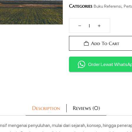
Categories
,
Buku Referensi
Pert
Add To Cart
Order Lewat WhatsA
Description
Reviews (0)
if mengenai penyuluhan, mulai dari sejarah, konsep, hingga pener