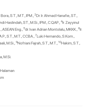
2
r Bora, S.T., M.T., IPM.,
Dr. Ir. Ahmad Hanafie, ST.,
4
 Andi Haslindah, ST., M.Si., IPM., C.QAP.,
Ir. Zayyinul
5
6
M., ASEAN Eng.,
dr. Ivan Adrian Montolalu, MKKK.,
Ir.
7
P., S.T., M.T., CCBA.,
Luki Hernando, S.Kom.,
9
10
aali, M.Si.,
Nofriani Fajrah, S.T., M.T.,
Hakim, S.T.,
a, M.Si.
8 Halaman
 cm