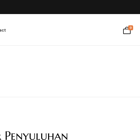
0
act
r Penyuluhan