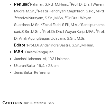
1
2
Penulis:
Rahman, S. Pd., M. Hum.,
Prof. Dr. Drs. I Wayan
3
Mudra, M.Sn.,
Restu Hendriyani Magh’firoh, S.Pd., M.Pd.,
4
5
Yesriva Nursyam, S.Sn., M.Sn.,
Dr. Drs. I Wayan
6
7
Suardana, M.Sn.
Zainal Fadri, S.Fil., M.A.,
Santi purnama
8
9
sari, S.Sn., M.Sn.,
Prof. Dr. Drs. I Wayan Karja, MFA.,
Prof.
Dr. Anak Agung Bagus Udayana, S.Sn., M.Si.
Editor:
Prof. Dr. Andar Indra Sastra, S.Sn., M.Hum.
ISBN
: Dalam Pengajuan
Jumlah Halaman : vii, 133 Halaman
Ukuran Buku : 15,4 x 23 cm
Jenis Buku : Referensi
Categories
,
Buku Referensi
Seni