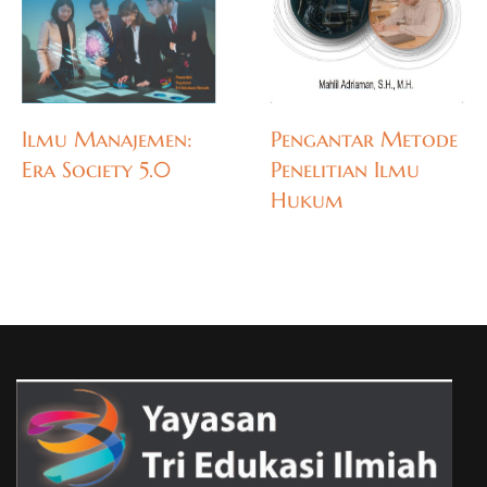
Ilmu Manajemen:
Pengantar Metode
Era Society 5.0
Penelitian Ilmu
Hukum