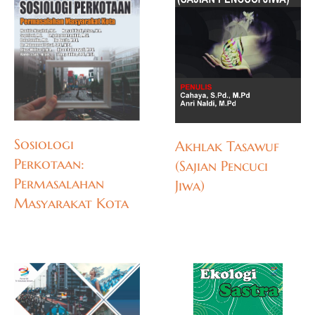
Sosiologi
Akhlak Tasawuf
Perkotaan:
(Sajian Pencuci
Permasalahan
Jiwa)
Masyarakat Kota