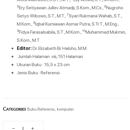
5
6
Ery Setiyawan Jullev Atmadji, S.Kom., M.Cs.,
Nugroho
7
Setyo Wibowo, S.T., M.T.,
Syari Rukmana Wahab, S.T.,
8
M.Kom.,
Iqbal Kurniawan Asmar Putra, S.Tr.T., M.Eng.,
9
10
Fidya Farasalsabila, S.T., M.Kom.,
Muhammad Mukmin,
S.Kom., M.T.
Editor:
Dr. Elizabeth Br Haloho, M.M.
Jumlah Halaman: viii, 151 Halaman
Ukuran Buku : 15,5 x 23 cm
Jenis Buku : Referensi
Categories
,
Buku Referensi
komputer