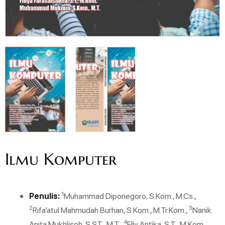
Ilmu Komputer
1
Penulis:
Muhammad Diponegoro, S.Kom., M.Cs.,
2
3
Rifa’atul Mahmudah Burhan, S.Kom., M.Tr.Kom.,
Nanik
4
Anita Mukhlisoh, S.ST., M.T.,
Elly Antika, S.T., M.Kom.,