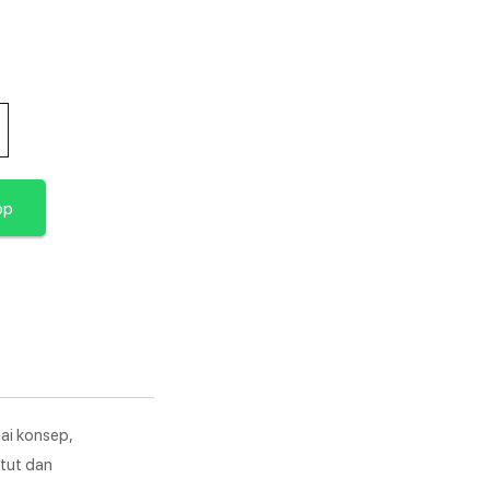
pp
ai konsep,
ntut dan