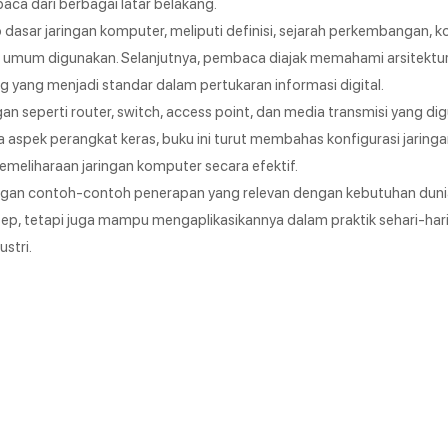
ca dari berbagai latar belakang.
asar jaringan komputer, meliputi definisi, sejarah perkembangan,
ang umum digunakan. Selanjutnya, pembaca diajak memahami arsitektur
g yang menjadi standar dalam pertukaran informasi digital.
gan seperti router, switch, access point, dan media transmisi yang d
 aspek perangkat keras, buku ini turut membahas konfigurasi jaring
emeliharaan jaringan komputer secara efektif.
dengan contoh-contoh penerapan yang relevan dengan kebutuhan duni
, tetapi juga mampu mengaplikasikannya dalam praktik sehari-hari,
stri.