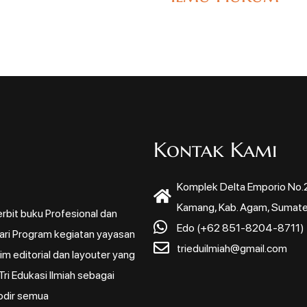
Kontak Kami
Komplek Delta Emporio No.22
Kamang, Kab. Agam, Sumate
rbit buku Profesional dan
Edo (+62 851-8204-8711)
dari Program kegiatan yayasan
trieduilmiah@gmail.com
m editorial dan layouter yang
ri Edukasi Ilmiah sebagai
odir semua