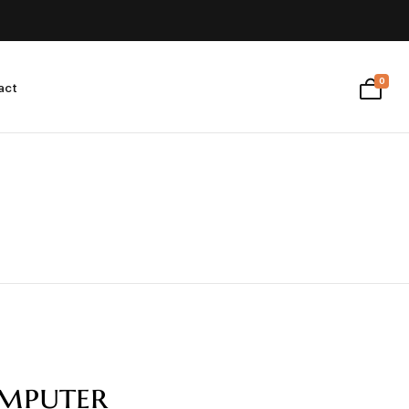
0
act
omputer