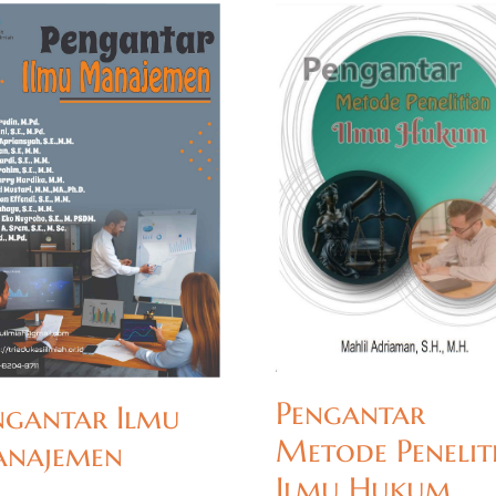
Pengantar
ngantar Ilmu
Metode Penelit
najemen
Ilmu Hukum