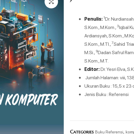
1
Penulis:
Dr. Nurdiansah
3
S.Kom., M.Kom.,
Iqbal K
Ardiansyah, S.Kom., M.K
7
S.Kom., M.TI.,
Sahid Tria
9
M.Si.,
Dadan Safrul Ramd
S.Kom., M.T.
Editor:
Dr. Yesri Elva, S
Jumlah Halaman: viii, 1
Ukuran Buku : 15,5 x 23
Jenis Buku : Referensi
Categories
,
Buku Referensi
kom