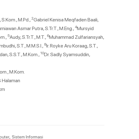
2
, S.Kom., M.Pd.,
Gabriel Kenisa Meqfaden Baali,
4
urniawan Asmar Putra, S.Tr.T., M.Eng.,
Mursyid
5
6
om.,
Audy, S.Tr.T., M.T.,
Muhammad Zulfariansyah,
8
mbudhi, S.T., M.M.S.I.,
Ir. Royke Aru Koraag, S.T.,
10
an, S.S.T., M.Kom.,
Dr. Sadly Syamsuddin,
.Kom., M.Kom.
38 Halaman
 cm
,
puter
Sistem Informasi