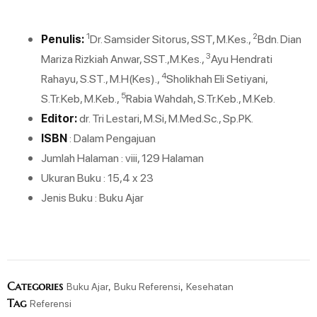
1
2
Penulis:
Dr. Samsider Sitorus, SST, M.Kes.,
Bdn. Dian
3
Mariza Rizkiah Anwar, SST.,M.Kes.,
Ayu Hendrati
4
Rahayu, S.ST., M.H(Kes).,
Sholikhah Eli Setiyani,
5
S.Tr.Keb, M.Keb.,
Rabia Wahdah, S.Tr.Keb., M.Keb.
Editor:
dr. Tri Lestari, M.Si, M.Med.Sc., Sp.PK.
ISBN
: Dalam Pengajuan
Jumlah Halaman : viii, 129 Halaman
Ukuran Buku : 15,4 x 23
Jenis Buku : Buku Ajar
Categories
,
,
Buku Ajar
Buku Referensi
Kesehatan
Tag
Referensi