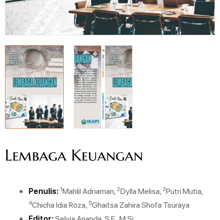
Lembaga Keuangan
1
2
3
Penulis:
Mahlil Adriaman,
Dylla Melisa,
Putri Mutia,
4
5
Chicha Idia Roza,
Ghaitsa Zahira Shofa Tsuraya
Editor:
Selvia Ananda, S.E., M.Si.