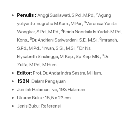
1
2
Penulis :
Anggi Susilawati, S.Pd., M.Pd.,
Agung
3
yuliyanto nugroho M.Kom., M.Par.,
Veronica Yonita
4
Wongkar, S.Pd., M.Pd.,
Feida Noorlaila Isti’adah M.Pd.,
5
6
Kons.,
Dr. Andriani Sariwardani, S.E., M.Si.,
Imranah,
7
8
S.Pd., M.Pd.,
Irwan, S.Si., M.Si.,
Dr. Ns.
9
Elysabeth Sinulingga, M. Kep., Sp. Kep. MB.,
Dr.
Zulfa, M.Pd., M.Hum.
Editor:
Prof. Dr. Andar Indra Sastra, M.Hum.
ISBN
: Dalam Pengajuan
Jumlah Halaman : viii, 193 Halaman
Ukuran Buku : 15,5 x 23 cm
Jenis Buku : Referensi