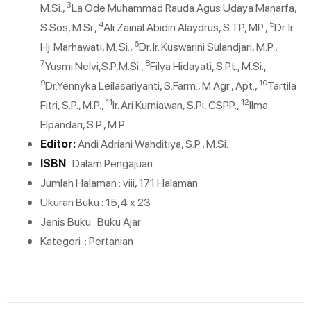
3
M.Si.,
La Ode Muhammad Rauda Agus Udaya Manarfa,
4
5
S.Sos, M.Si.,
Ali Zainal Abidin Alaydrus, S.TP, MP.,
Dr. Ir.
6
Hj. Marhawati, M. Si.,
Dr. Ir. Kuswarini Sulandjari, M.P.,
7
8
Yusmi Nelvi,S.P,M.Si.,
Filya Hidayati, S.Pt., M.Si.,
9
10
Dr.Yennyka Leilasariyanti, S.Farm., M.Agr., Apt.,
Tartila
11
12
Fitri, S.P., M.P.,
Ir. Ari Kurniawan, S.Pi, CSPP.,
Ilma
Elpandari, S.P., M.P.
Editor:
Andi Adriani Wahditiya, S.P., M.Si.
ISBN
: Dalam Pengajuan
Jumlah Halaman : viii, 171 Halaman
Ukuran Buku : 15,4 x 23
Jenis Buku : Buku Ajar
Kategori : Pertanian