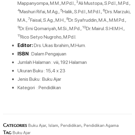
3
Mappanyompa, M.M., M.Pd.I.,
Ali Mustopa, S.Pd.I., M.Pd.,
4
5
6
Mashuri Rifai, M.Ag.,
Halik, S.Pd.I., M.Pd.I.,
Drs. Marzuki,
7
8
M.A.,
Faisal, S.Ag., M.H.,
Dr. Syafruddin, M.A., M.M.Pd.,
9
10
Dr. Erni Qomariyah, M.Si., M.Pd.,
Dr. Mairul. S.HI.M.H.,
11
Rico Setyo Nugroho, M.Pd.I.
Editor:
Drs. Ukas Ibrahim, M.Hum.
ISBN
: Dalam Pengajuan
Jumlah Halaman : viii, 192 Halaman
Ukuran Buku : 15,4 x 23
Jenis Buku : Buku Ajar
Kategori : Pendidikan
Categories
,
,
,
Buku Ajar
Islam
Pendidikan
Pendidikan Agama
Tag
Buku Ajar