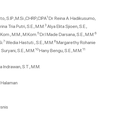
1
nto, S.IP.,M.Si.,CHRP,CIPA
Dr. Reina A. Hadikusumo,
3
brina Tria Putri, S.E., M.M.
Alya Elita Sjioen, S.E.,
5
6
S.Kom., M.M., M.Kom.
Dr.I Made Darsana, S.E., M.M.
7
8
i.
Wedia Hastuti., S.E., M.M.
Margarethy Rohanie
10
11
uryani, S.E., M.M.
Hany Bengu, S.E., M.M.
 Indrawan, S.T., M.M.
8 Halaman
snis