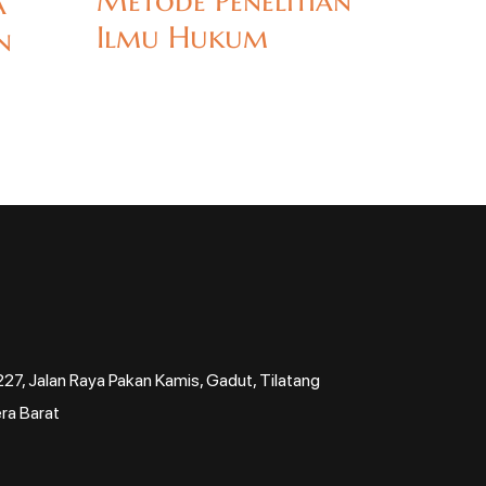
Metode Penelitian
a
Ilmu Hukum
n
7, Jalan Raya Pakan Kamis, Gadut, Tilatang
ra Barat