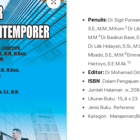
Penulis:
Dr. Sigit Purwa
2
S.E., M.M., M.Kom.
Dr. Li
4
M.M.
Dr. Badirun Basir, 
Dr. Lilik Hidayati, S.Si., M.S
9
Mbado, S.E., M.M.
Emma S
12
Hartoyo, S.E. M.Ak.
Editor:
Dr. Mohamad Gita
ISBN
: Dalam Pengajuan
Jumlah Halaman : ix, 20
Ukuran Buku : 15,4 x 23
Jenis Buku : Referensi
Kategori : Manajemen/Bi