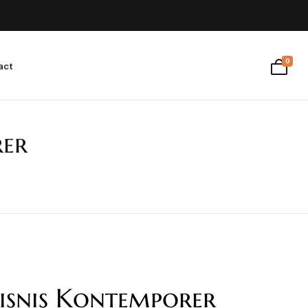
0
act
rer
isnis Kontemporer