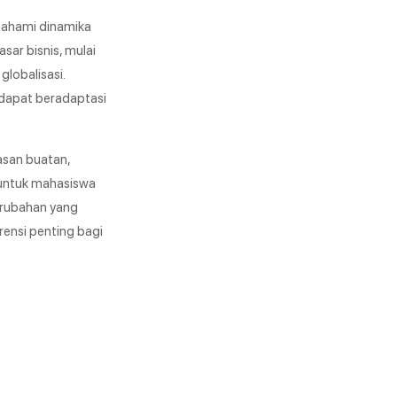
mahami dinamika
sar bisnis, mulai
globalisasi.
dapat beradaptasi
asan buatan,
a untuk mahasiswa
erubahan yang
rensi penting bagi