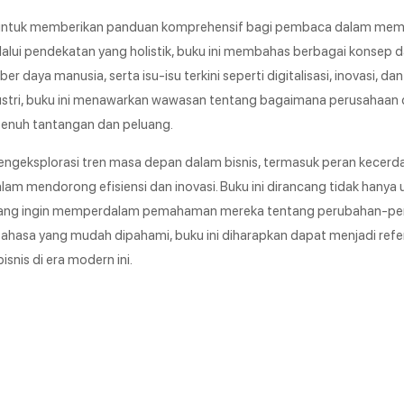
un untuk memberikan panduan komprehensif bagi pembaca dalam me
lui pendekatan yang holistik, buku ini membahas berbagai konsep da
aya manusia, serta isu-isu terkini seperti digitalisasi, inovasi, dan 
ustri, buku ini menawarkan wawasan tentang bagaimana perusahaan 
penuh tantangan dan peluang.
mengeksplorasi tren masa depan dalam bisnis, termasuk peran kecerd
alam mendorong efisiensi dan inovasi. Buku ini dirancang tidak hany
snis yang ingin memperdalam pemahaman mereka tentang perubahan-p
a bahasa yang mudah dipahami, buku ini diharapkan dapat menjadi refe
snis di era modern ini.