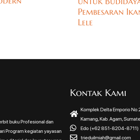
dern
untuk Budiday
Pembesaran Ika
Lele
Kontak Kami
Komplek Delta Emporio No.22
Kamang, Kab. Agam, Sumate
rbit buku Profesional dan
Edo (+62 851-8204-8711)
dari Program kegiatan yayasan
trieduilmiah@gmail.com