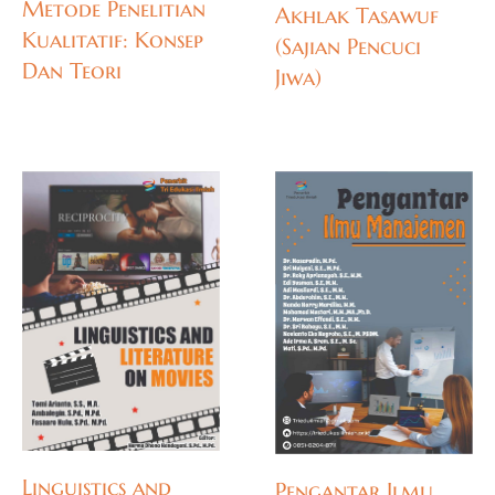
Metode Penelitian
Akhlak Tasawuf
Kualitatif: Konsep
(Sajian Pencuci
Dan Teori
Jiwa)
Linguistics and
Pengantar Ilmu