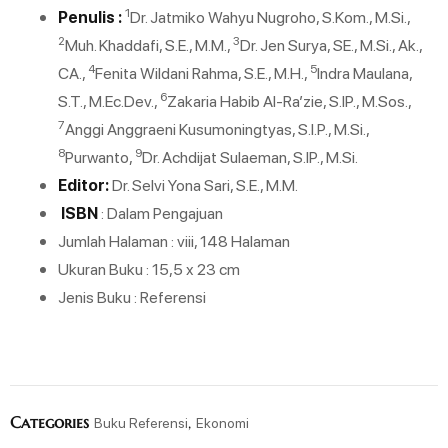
1
Penulis :
Dr. Jatmiko Wahyu Nugroho, S.Kom., M.Si.,
2
3
Muh. Khaddafi, S.E., M.M.,
Dr. Jen Surya, SE., M.Si., Ak.,
4
5
CA.,
Fenita Wildani Rahma, S.E., M.H.,
Indra Maulana,
6
S.T., M.Ec.Dev.,
Zakaria Habib Al-Ra’zie, S.IP., M.Sos.,
7
Anggi Anggraeni Kusumoningtyas, S.I.P., M.Si.,
8
9
Purwanto,
Dr. Achdijat Sulaeman, S.IP., M.Si.
Editor:
Dr. Selvi Yona Sari, S.E., M.M.
ISBN
: Dalam Pengajuan
Jumlah Halaman : viii, 148 Halaman
Ukuran Buku : 15,5 x 23 cm
Jenis Buku : Referensi
Categories
,
Buku Referensi
Ekonomi