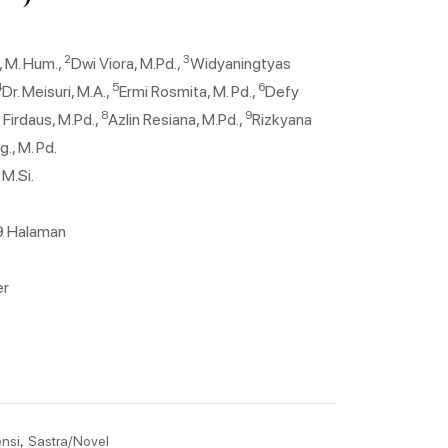
2
3
, M. Hum.,
Dwi Viora, M.Pd.,
Widyaningtyas
4
5
6
Dr. Meisuri, M.A.,
Ermi Rosmita, M. Pd.,
Defy
8
9
. Firdaus, M.Pd.,
Azlin Resiana, M.Pd.,
Rizkyana
., M. Pd.
 M.Si.
49 Halaman
er
,
nsi
Sastra/Novel