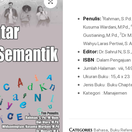
1
Penulis:
Rahman, S. Pd.
Kusuma Wardani, M.Pd.,
7
Gustianing, M. Pd.,
Dr. M
Wahyu Laras Pertiwi, S. Ag
Editor:
Dr. Sahrul N, S.S.,
ISBN
: Dalam Pengajuan
Jumlah Halaman : viii, 1
Ukuran Buku : 15,4 x 23
Jenis Buku : Buku Chapt
Kategori : Manajemen
Categories
,
Bahasa
Buku Refere