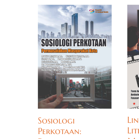
Lin
Sosiologi
Li
Perkotaan: