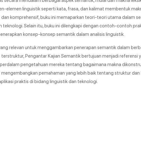
-elemen linguistik seperti kata, frasa, dan kalimat membentuk ma
 dan komprehensif, buku ini memaparkan teori-teori utama dalam se
 teknologi. Selain itu, buku ini dilengkapi dengan contoh-contoh pra
apkan konsep-konsep semantik dalam analisis linguistik.
si yang relevan untuk menggambarkan penerapan semantik dalam berba
n terstruktur, Pengantar Kajian Semantik bertujuan menjadi referensi
memperdalam pengetahuan mereka tentang bagaimana makna dikonstru
t mengembangkan pemahaman yang lebih baik tentang struktur dan
ikasi praktis di bidang linguistik dan teknologi.