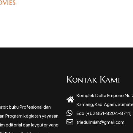
vies
Kontak Kami
Komplek Delta Emporio No.22
Kamang, Kab. Agam, Sumate
rbit buku Profesional dan
Edo (+62 851-8204-8711)
dari Program kegiatan yayasan
trieduilmiah@gmail.com
m editorial dan layouter yang