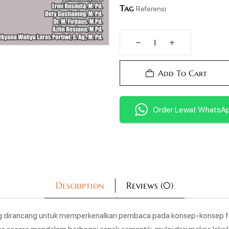
Tag
Referensi
Add To Cart
Order Lewat WhatsA
Description
Reviews (0)
yang dirancang untuk memperkenalkan pembaca pada konsep-konsep 
as secara mendalam berbagai aspek semantik, mulai dari makna leksi