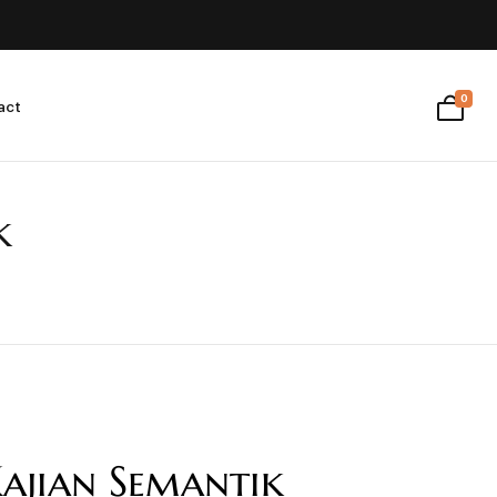
0
act
k
ajian Semantik