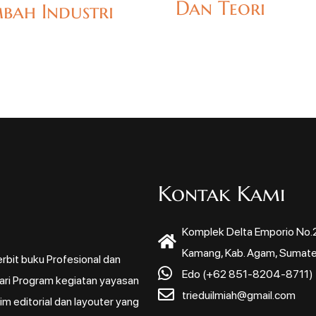
Dan Teori
mbah Industri
Kontak Kami
Komplek Delta Emporio No.22
Kamang, Kab. Agam, Sumate
rbit buku Profesional dan
Edo (+62 851-8204-8711)
dari Program kegiatan yayasan
trieduilmiah@gmail.com
m editorial dan layouter yang