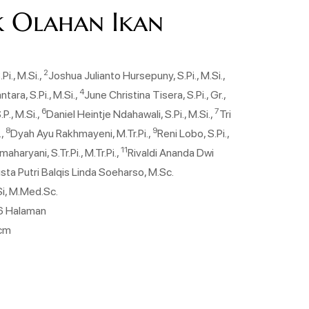
k Olahan Ikan
2
Pi., M.Si.,
Joshua Julianto Hursepuny, S.Pi., M.Si.,
4
ara, S.Pi., M.Si.,
June Christina Tisera, S.Pi., Gr.,
6
7
P., M.Si.,
Daniel Heintje Ndahawali, S.Pi., M.Si.,
Tri
8
9
.,
Dyah Ayu Rakhmayeni, M.Tr.Pi.,
Reni Lobo, S.Pi.,
11
aharyani, S.Tr.Pi., M.Tr.Pi.,
Rivaldi Ananda Dwi
sta Putri Balqis Linda Soeharso, M.Sc.
.Si, M.Med.Sc.
06 Halaman
 cm