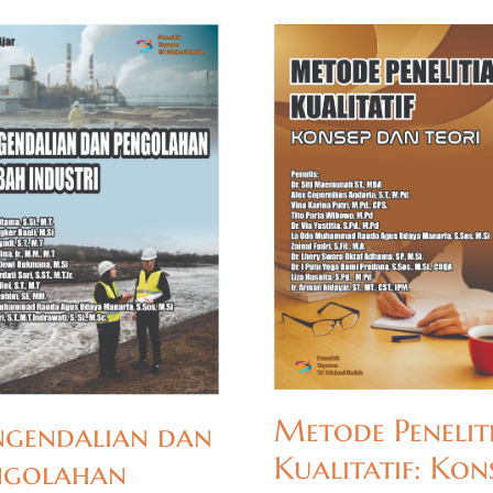
Metode Penelit
ngendalian dan
Kualitatif: Kon
ngolahan