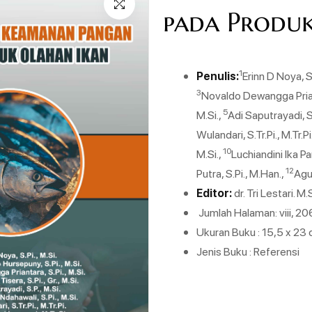
pada Produ
1
Penulis:
Erinn D Noya, S.
3
Novaldo Dewangga Priant
5
M.Si.,
Adi Saputrayadi, S.
Wulandari, S.Tr.Pi., M.Tr.Pi
10
M.Si.,
Luchiandini Ika Pam
12
Putra, S.Pi., M.Han.,
Agu
Editor:
dr. Tri Lestari. M
Jumlah Halaman: viii, 2
Ukuran Buku : 15,5 x 23
Jenis Buku : Referensi