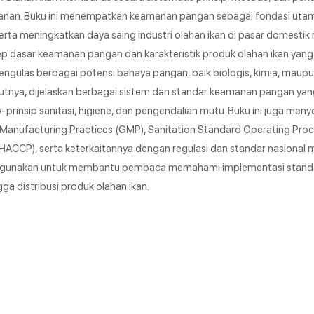
kanan. Buku ini menempatkan keamanan pangan sebagai fondasi uta
rta meningkatkan daya saing industri olahan ikan di pasar domesti
ep dasar keamanan pangan dan karakteristik produk olahan ikan yang
ngulas berbagai potensi bahaya pangan, baik biologis, kimia, maupun 
tnya, dijelaskan berbagai sistem dan standar keamanan pangan yan
-prinsip sanitasi, higiene, dan pengendalian mutu. Buku ini juga men
anufacturing Practices (GMP), Sanitation Standard Operating Proc
 (HACCP), serta keterkaitannya dengan regulasi dan standar nasional
tif digunakan untuk membantu pembaca memahami implementasi stan
a distribusi produk olahan ikan.