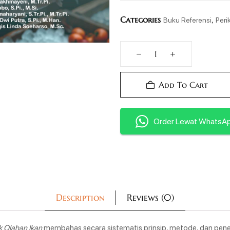
Categories
,
Buku Referensi
Peri
Add To Cart
Order Lewat WhatsA
Description
Reviews (0)
 Olahan Ikan
membahas secara sistematis prinsip, metode, dan pen