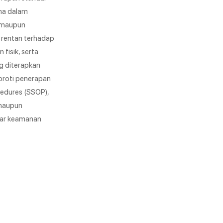
ma dalam
k maupun
 rentan terhadap
fisik, serta
g diterapkan
yoroti penerapan
edures (SSOP),
 maupun
dar keamanan