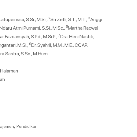
2
3
atupeirissa, S.Si., M.Si.,
Sri Zetli, S.T., M.T.,
Anggi
5
Ndaru Atmi Purnami, S.Si., M.Sc.,
Martha Racwel
7
ar Fazriansyah, S.Pd., M.Si.P.,
Dra. Heni Nastiti,
9
Virgantari, M.Si.,
Dr. Syahril, M.M., M.E., CQAP.
dra Sastra, S.Sn., M.Hum.
6 Halaman
 cm
,
ajemen
Pendidikan