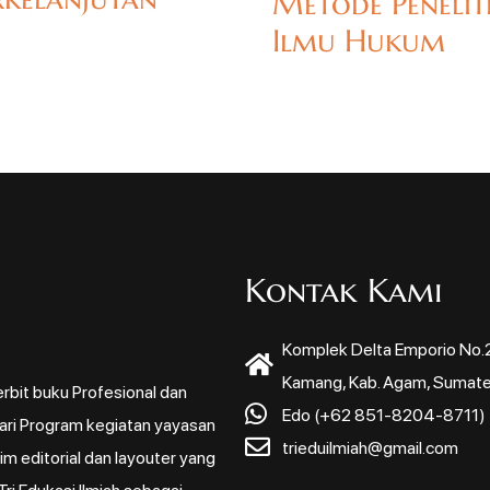
Metode Penelit
Ilmu Hukum
Kontak Kami
Komplek Delta Emporio No.22
Kamang, Kab. Agam, Sumate
rbit buku Profesional dan
Edo (+62 851-8204-8711)
dari Program kegiatan yayasan
trieduilmiah@gmail.com
m editorial dan layouter yang
ri Edukasi Ilmiah sebagai