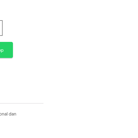
pp
onal dan