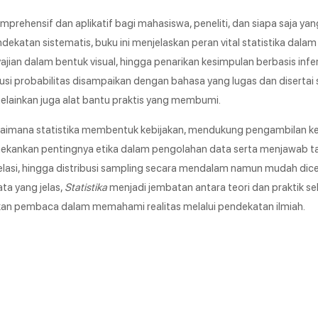
mprehensif dan aplikatif bagi mahasiswa, peneliti, dan siapa saja y
dekatan sistematis, buku ini menjelaskan peran vital statistika dala
enyajian dalam bentuk visual, hingga penarikan kesimpulan berbasis infe
busi probabilitas disampaikan dengan bahasa yang lugas dan disertai 
melainkan juga alat bantu praktis yang membumi.
aimana statistika membentuk kebijakan, mendukung pengambilan k
menekankan pentingnya etika dalam pengolahan data serta menjawab t
relasi, hingga distribusi sampling secara mendalam namun mudah dic
ta yang jelas,
Statistika
menjadi jembatan antara teori dan praktik se
n pembaca dalam memahami realitas melalui pendekatan ilmiah.