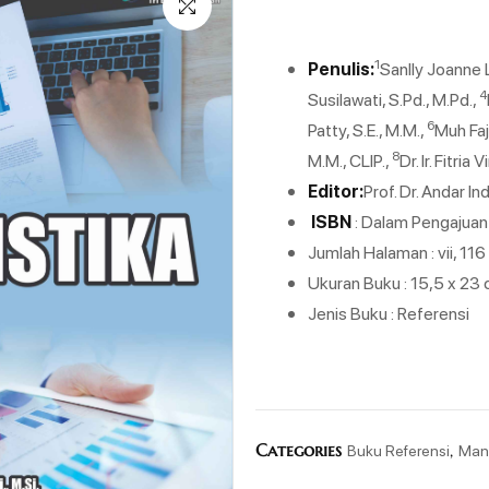
1
Penulis:
Sanlly Joanne L
4
Susilawati, S.Pd., M.Pd.,
6
Patty, S.E., M.M.,
Muh Faj
8
M.M., CLIP.,
Dr. Ir. Fitria 
Editor:
Prof. Dr. Andar In
ISBN
: Dalam Pengajuan
Jumlah Halaman : vii, 11
Ukuran Buku : 15,5 x 23
Jenis Buku : Referensi
Categories
,
Buku Referensi
Man