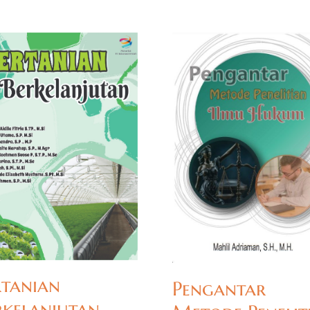
rtanian
Pengantar
rkelanjutan