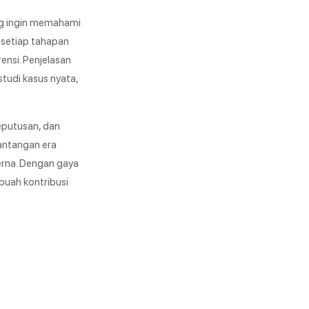
ang ingin memahami
m setiap tahapan
rensi. Penjelasan
studi kasus nyata,
eputusan, dan
antangan era
erna. Dengan gaya
buah kontribusi