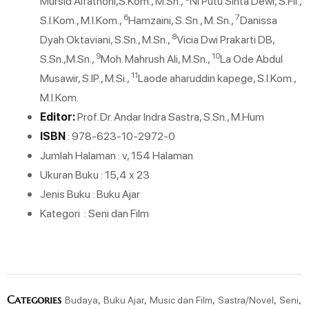
Mursid Alfathoni,S.Kom., M.Sn.,
Ni Putu Sinta Dewi, S.Fil.,
6
7
S.I.Kom., M.I.Kom.,
Hamzaini, S. Sn., M. Sn.,
Danissa
8
Dyah Oktaviani, S.Sn., M.Sn.,
Vicia Dwi Prakarti DB,
9
10
S.Sn.,M.Sn.,
Moh. Mahrush Ali, M.Sn.,
La Ode Abdul
11
Musawir, S.IP., M.Si.,
Laode aharuddin kapege, S.I.Kom.,
M.I.Kom.
Editor:
Prof. Dr. Andar Indra Sastra, S.Sn., M.Hum
ISBN
: 978-623-10-2972-0
Jumlah Halaman : v, 154 Halaman
Ukuran Buku : 15,4 x 23
Jenis Buku : Buku Ajar
Kategori : Seni dan Film
Categories
,
,
,
,
,
Budaya
Buku Ajar
Music dan Film
Sastra/Novel
Seni