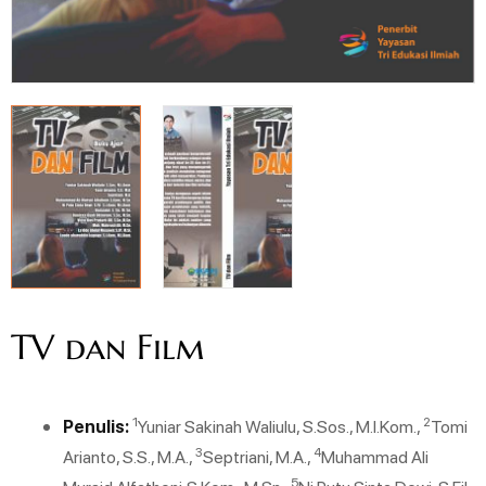
TV dan Film
1
2
Penulis:
Yuniar Sakinah Waliulu, S.Sos., M.I.Kom.,
Tomi
3
4
Arianto, S.S., M.A.,
Septriani, M.A.,
Muhammad Ali
5