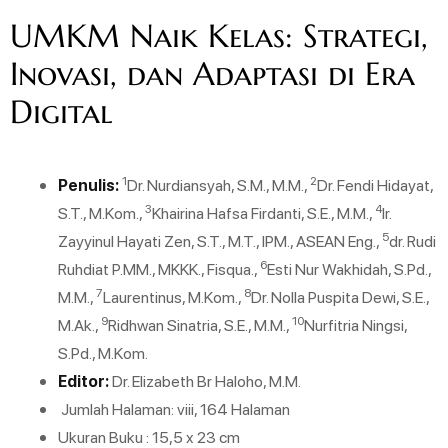
UMKM Naik Kelas: Strategi,
Inovasi, dan Adaptasi di Era
Digital
1
2
Penulis:
Dr. Nurdiansyah, S.M., M.M.,
Dr. Fendi Hidayat,
3
4
S.T., M.Kom.,
Khairina Hafsa Firdanti, S.E., M.M.,
Ir.
5
Zayyinul Hayati Zen, S.T., M.T., IPM., ASEAN Eng.,
dr. Rudi
6
Ruhdiat P.MM., MKKK., Fisqua.,
Esti Nur Wakhidah, S.Pd.,
7
8
M.M.,
Laurentinus, M.Kom.,
Dr. Nolla Puspita Dewi, S.E.,
9
10
M.Ak.,
Ridhwan Sinatria, S.E., M.M.,
Nurfitria Ningsi,
S.Pd., M.Kom.
Editor:
Dr. Elizabeth Br Haloho, M.M.
Jumlah Halaman: viii, 164 Halaman
Ukuran Buku : 15,5 x 23 cm