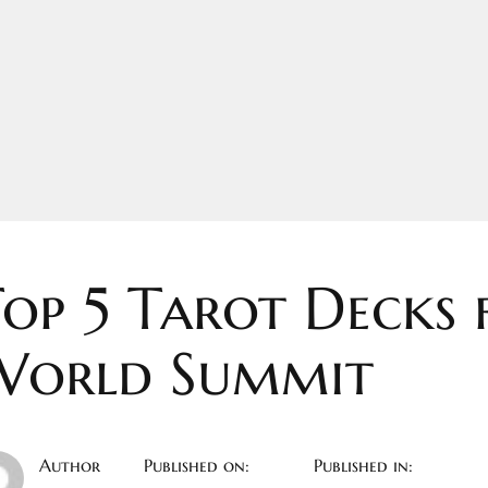
op 5 Tarot Decks 
World Summit
Author
Published on:
Published in: