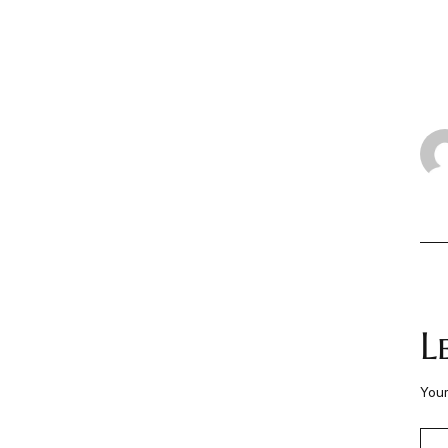
L
Your