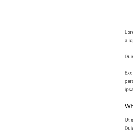
Lor
ali
Duis
Exc
per
ipsa
Wh
Ut 
Duis