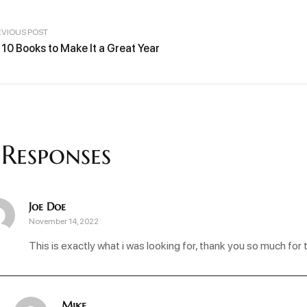
EVIOUS POST
 10 Books to Make It a Great Year
 Responses
Joe Doe
November 14, 2022
This is exactly what i was looking for, thank you so much for 
Mike