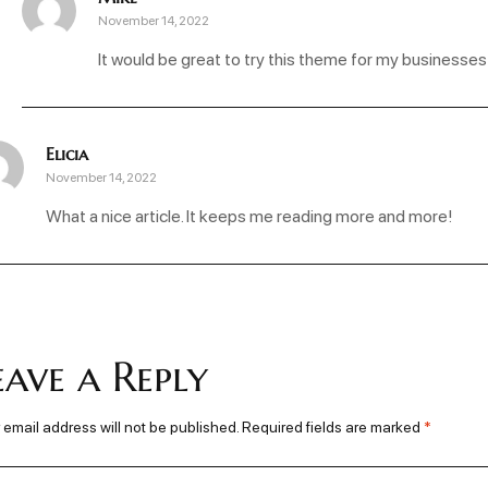
November 14, 2022
It would be great to try this theme for my businesses
Elicia
November 14, 2022
What a nice article. It keeps me reading more and more!
eave a Reply
 email address will not be published.
Required fields are marked
*