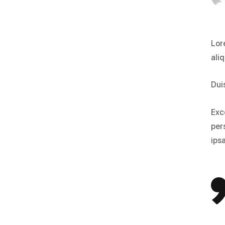
Lor
ali
Duis
Exc
per
ipsa