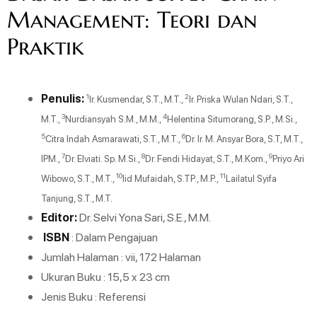
Management: Teori dan
Praktik
Penulis:
1
2
Ir. Kusmendar, S.T., M.T.,
Ir. Priska Wulan Ndari, S.T.,
3
4
M.T.,
Nurdiansyah S.M., M.M.,
Helentina Situmorang, S.P., M.Si.,
5
6
Citra Indah Asmarawati, S.T., M.T.,
Dr. Ir. M. Ansyar Bora, S.T, M.T.,
7
8
9
IPM.,
Dr. Elviati. Sp. M.Si.,
Dr. Fendi Hidayat, S.T., M.Kom.,
Priyo Ari
10
11
Wibowo, S.T., M.T.,
Iid Mufaidah, S.TP., M.P.,
Lailatul Syifa
Tanjung, S.T., M.T.
Editor:
Dr. Selvi Yona Sari, S.E., M.M.
ISBN
: Dalam Pengajuan
Jumlah Halaman : vii, 172 Halaman
Ukuran Buku : 15,5 x 23 cm
Jenis Buku : Referensi