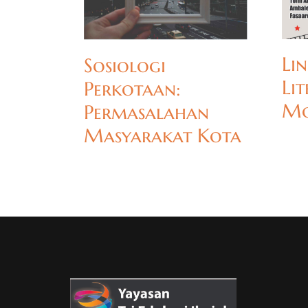
Lin
Sosiologi
Li
Perkotaan:
Mo
Permasalahan
Masyarakat Kota