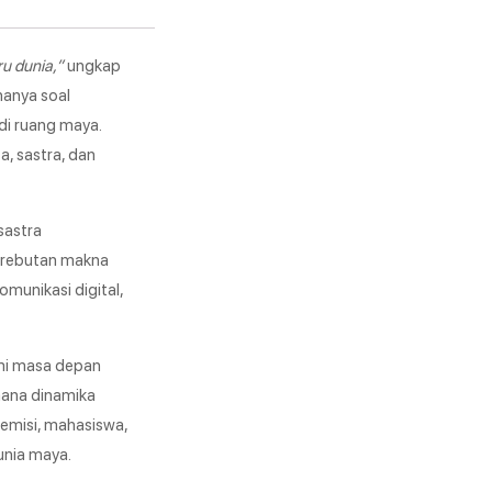
ru dunia,”
ungkap
hanya soal
di ruang maya.
a, sastra, dan
sastra
perebutan makna
omunikasi digital,
ami masa depan
imana dinamika
demisi, mahasiswa,
unia maya.