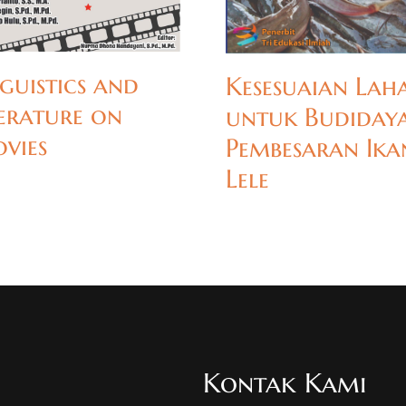
guistics and
Kesesuaian Lah
terature on
untuk Budiday
vies
Pembesaran Ika
Lele
Kontak Kami