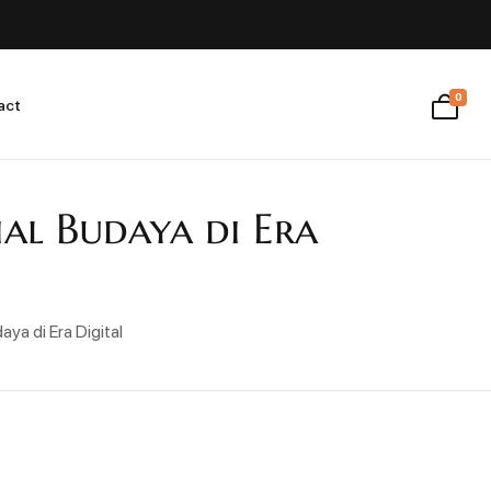
0
act
ial Budaya di Era
ya di Era Digital