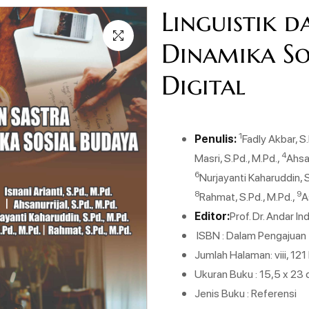
Linguistik 
Dinamika So
Digital
1
Penulis:
Fadly Akbar, S.
4
Masri, S.Pd., M.Pd.,
Ahsan
6
Nurjayanti Kaharuddin, S
8
9
Rahmat, S.Pd., M.Pd.,
A
Editor:
Prof. Dr. Andar In
ISBN : Dalam Pengajuan
Jumlah Halaman: viii, 12
Ukuran Buku : 15,5 x 23
Jenis Buku : Referensi