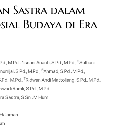
dan Sastra dalam
sial Budaya di Era
2
3
Pd., M.Pd.,
Isnani Arianti, S.Pd., M.Pd.,
Sulfiani
5
urrijal, S.Pd., M.Pd.,
Ahmad, S.Pd., M.Pd.,
7
.Pd., M.Pd.,
Ridwan Andi Mattoliang, S.Pd., M.Pd.,
swadi Ramli, S.Pd., M.Pd.
dra Sastra, S.Sn., M.Hum.
1 Halaman
 cm