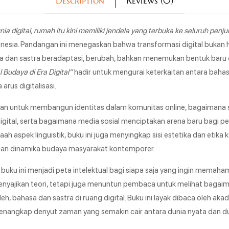
Description
Reviews (0)
 digital, rumah itu kini memiliki jendela yang terbuka ke seluruh penju
Indonesia. Pandangan ini menegaskan bahwa transformasi digital bukan 
sa dan sastra beradaptasi, berubah, bahkan menemukan bentuk baru 
 Budaya di Era Digital”
hadir untuk mengurai keterkaitan antara bahas
arus digitalisasi.
kan untuk membangun identitas dalam komunitas online, bagaimana 
gital, serta bagaimana media sosial menciptakan arena baru bagi 
h aspek linguistik, buku ini juga menyingkap sisi estetika dan etika k
ngan dinamika budaya masyarakat kontemporer.
 buku ini menjadi peta intelektual bagi siapa saja yang ingin memah
a menyajikan teori, tetapi juga menuntun pembaca untuk melihat baga
, bahasa dan sastra di ruang digital. Buku ini layak dibaca oleh aka
enangkap denyut zaman yang semakin cair antara dunia nyata dan d