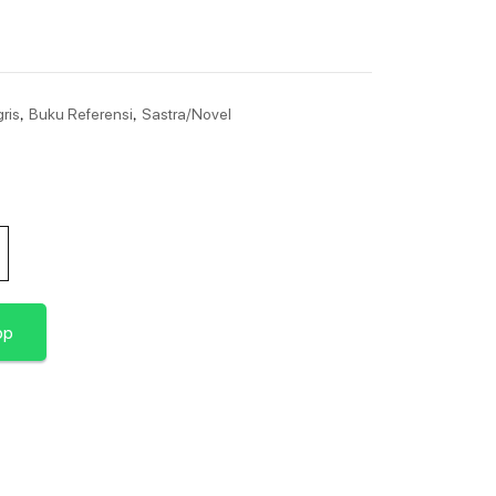
,
,
ris
Buku Referensi
Sastra/Novel
pp