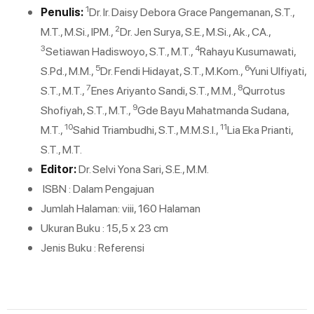
1
Penulis:
Dr. Ir. Daisy Debora Grace Pangemanan, S.T.,
2
M.T., M.Si., IPM.,
Dr. Jen Surya, S.E., M.Si., Ak., CA.,
3
4
Setiawan Hadiswoyo, S.T., M.T.,
Rahayu Kusumawati,
5
6
S.Pd., M.M.,
Dr. Fendi Hidayat, S.T., M.Kom.,
Yuni Ulfiyati,
7
8
S.T., M.T.,
Enes Ariyanto Sandi, S.T., M.M.,
Qurrotus
9
Shofiyah, S.T., M.T.,
Gde Bayu Mahatmanda Sudana,
10
11
M.T.,
Sahid Triambudhi, S.T., M.M.S.I.,
Lia Eka Prianti,
S.T., M.T.
Editor:
Dr. Selvi Yona Sari, S.E., M.M.
ISBN : Dalam Pengajuan
Jumlah Halaman: viii, 160 Halaman
Ukuran Buku : 15,5 x 23 cm
Jenis Buku : Referensi