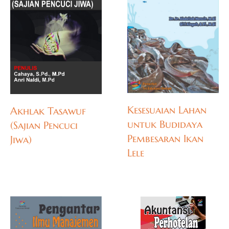
Kesesuaian Lahan
Akhlak Tasawuf
untuk Budidaya
(Sajian Pencuci
Pembesaran Ikan
Jiwa)
Lele