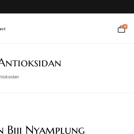
0
act
Antioksidan
tioksidan
 Biji Nyamplung