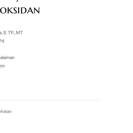
ioksidan
a, S. TP., MT
.Pd
Halaman
 cm
ehatan