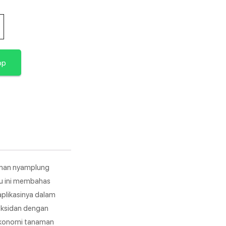
pp
aman nyamplung
uku ini membahas
aplikasinya dalam
oksidan dengan
l ekonomi tanaman