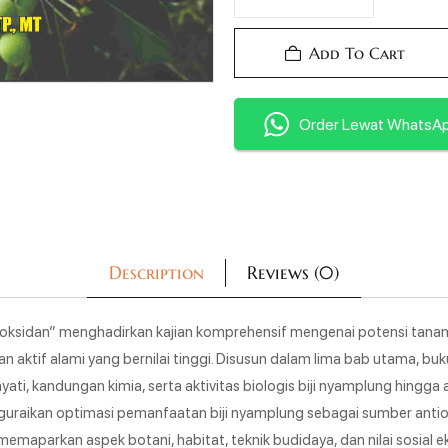
Add To Cart
Order Lewat WhatsA
Description
Reviews (0)
ioksidan” menghadirkan kajian komprehensif mengenai potensi tan
n aktif alami yang bernilai tinggi. Disusun dalam lima bab utama, b
i, kandungan kimia, serta aktivitas biologis biji nyamplung hingga 
guraikan optimasi pemanfaatan biji nyamplung sebagai sumber anti
 memaparkan aspek botani, habitat, teknik budidaya, dan nilai sosia