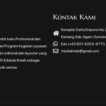
Kontak Kami
Komplek Delta Emporio No.22
Kamang, Kab. Agam, Sumate
rbit buku Profesional dan
Edo (+62 851-8204-8711)
dari Program kegiatan yayasan
trieduilmiah@gmail.com
m editorial dan layouter yang
ri Edukasi Ilmiah sebagai
odir semua