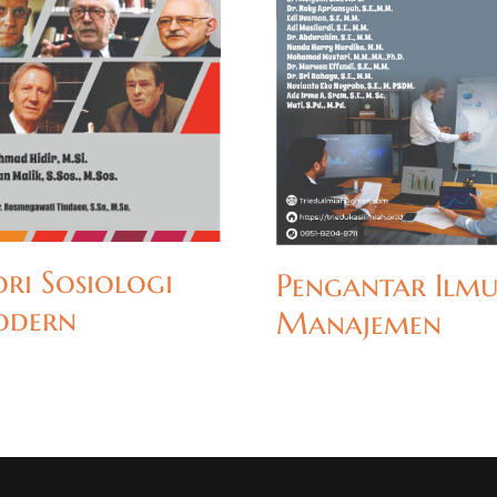
ori Sosiologi
Pengantar Ilm
dern
Manajemen