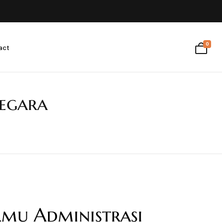
0
act
Negara
lmu Administrasi