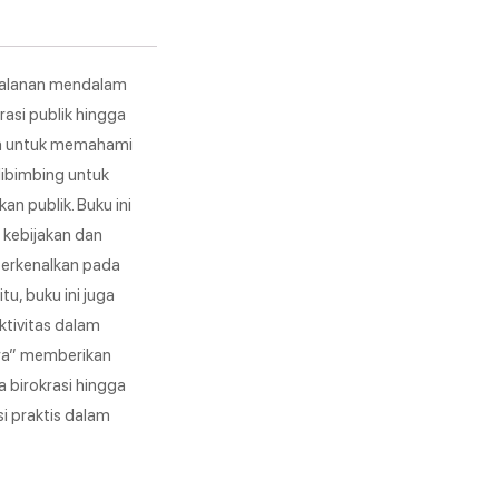
jalanan mendalam
asi publik hingga
ca untuk memahami
dibimbing untuk
n publik. Buku ini
 kebijakan dan
perkenalkan pada
u, buku ini juga
ktivitas dalam
ara” memberikan
 birokrasi hingga
i praktis dalam