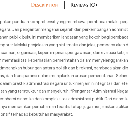
Description
Reviews (0)
erupakan panduan komprehensif yang membawa pembaca melalui per
 negara. Dari pengantar mengenai sejarah dan perkembangan administr
nan publik, buku ini memberikan landasan yang kokoh bagi pemba
mporer. Melalui penjelasan yang sistematis dan jelas, pembaca akan 
anaan, organisasi, kepemimpinan, pengawasan, dan evaluasi kebijaka
m memfasilitasi keberhasilan pemerintahan dalam menyelenggarakan
mbangkan hubungan antara politik dan birokrasi, pembaca akan di
as, dan transparansi dalam menjalankan urusan pemerintahan. Selain it
dalam praktik administrasi negara untuk menjamin integritas dan efe
atan yang terstruktur dan menyeluruh, “Pengantar Administrasi Neg
mahami dinamika dan kompleksitas administrasi publik. Dari dinamika
 hanya memberikan pemahaman teoritis tetapi juga menjelaskan aplikas
ponsif terhadap kebutuhan masyarakat.