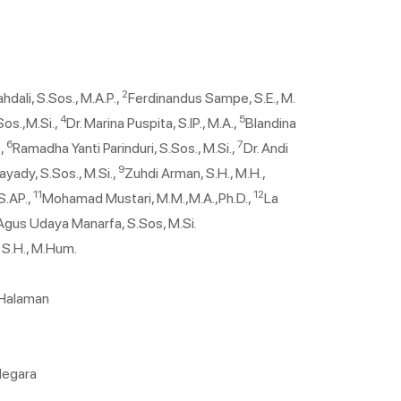
2
dali, S.Sos., M.A.P.,
Ferdinandus Sampe, S.E., M.
4
5
Sos.,M.Si.,
Dr. Marina Puspita, S.IP., M.A.,
Blandina
6
7
.,
Ramadha Yanti Parinduri, S.Sos., M.Si.,
Dr. Andi
9
yady, S.Sos., M.Si.,
Zuhdi Arman, S.H., M.H.,
11
12
S.AP.,
Mohamad Mustari, M.M.,M.A.,Ph.D.,
La
us Udaya Manarfa, S.Sos, M.Si.
, S.H., M.Hum.
 Halaman
Negara