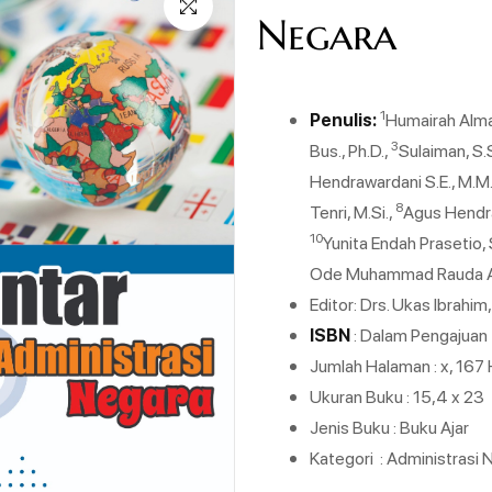
Negara
1
Penulis:
Humairah Almah
3
Bus., Ph.D.,
Sulaiman, S.
Hendrawardani S.E., M.M
8
Tenri, M.Si.,
Agus Hendra
10
Yunita Endah Prasetio, 
Ode Muhammad Rauda Ag
Editor: Drs. Ukas Ibrahim
ISBN
: Dalam Pengajuan
Jumlah Halaman : x, 167
Ukuran Buku : 15,4 x 23
Jenis Buku : Buku Ajar
Kategori : Administrasi 