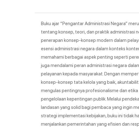
Buku ajar “Pengantar Administrasi Negara” m
tentang konsep, teori, dan praktik administrasi
penerapan konsep-konsep modern dalam pelaya
esensi administrasi negara dalam konteks konte
memahami berbagai aspek penting seperti perenc
juga mendalami peran administrasi negara dala
pelayanan kepada masyarakat. Dengan memperti
konsep-konsep tata kelola yang baik, akuntabilit
mengulas pentingnya profesionalisme dan etika 
pengelolaan kepentingan publik. Melalui pendek
landasan yang solid bagi pembaca yang ingin me
strategi implementasi kebijakan, buku ini tidak
menjalankan pemerintahan yang efisien dan res