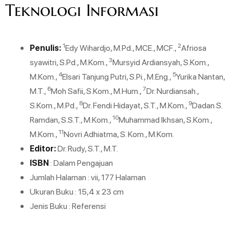
Teknologi Informasi
1
2
Penulis:
Edy Wihardjo, M.Pd., MCE., MCF.,
Afriosa
3
syawitri, S.Pd., M.Kom.,
Mursyid Ardiansyah, S.Kom.,
4
5
M.Kom.,
Elsari Tanjung Putri, S.Pi., M.Eng.,
Yurika Nantan,
6
7
M.T.,
Moh Safii, S.Kom., M.Hum.,
Dr. Nurdiansah.,
8
9
S.Kom., M.Pd.,
Dr. Fendi Hidayat, S.T., M.Kom.,
Dadan S.
10
Ramdan, S.S.T., M.Kom.,
Muhammad Ikhsan, S.Kom.,
11
M.Kom.,
Novri Adhiatma, S. Kom., M.Kom.
Editor:
Dr. Rudy, S.T., M.T.
ISBN
: Dalam Pengajuan
Jumlah Halaman : vii, 177 Halaman
Ukuran Buku : 15,4 x 23 cm
Jenis Buku : Referensi