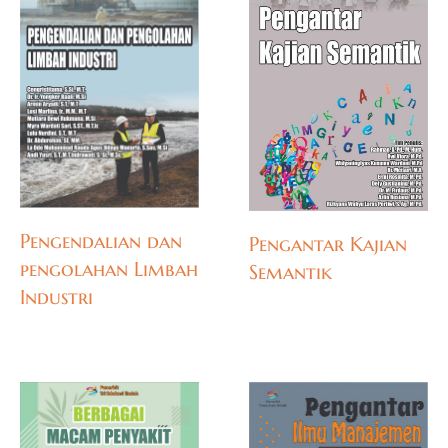
Pengendalian dan
Pengantar Kajian
pengolahan Limbah
Semantik
Industri