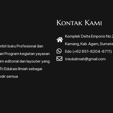
Kontak Kami
Komplek Delta Emporio No.22
Kamang, Kab. Agam, Sumate
rbit buku Profesional dan
Edo (+62 851-8204-8711)
dari Program kegiatan yayasan
trieduilmiah@gmail.com
m editorial dan layouter yang
ri Edukasi Ilmiah sebagai
odir semua