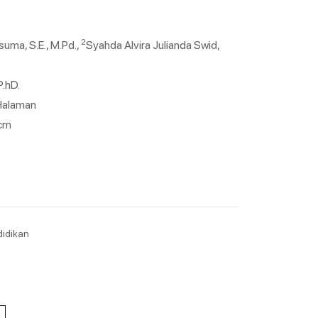
2
suma, S.E., M.Pd.,
Syahda Alvira Julianda Swid,
P.hD.
8Halaman
 cm
idikan