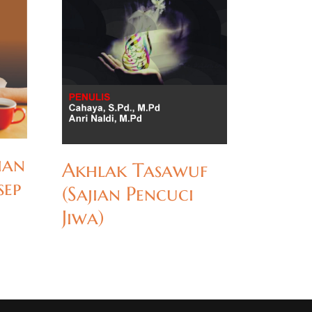
ian
Akhlak Tasawuf
sep
(Sajian Pencuci
Jiwa)