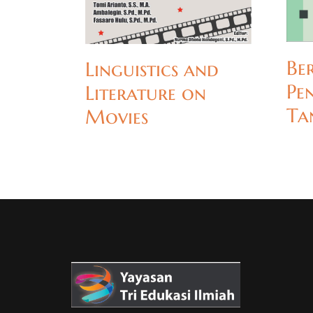
Be
Linguistics and
Pe
Literature on
Ta
Movies