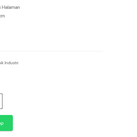
93 Halaman
 cm
ik Industri
pp