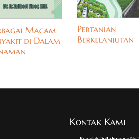
Pertanian
rbagai Macam
Berkelanjutan
nyakit di Dalam
naman
Kontak Kami
Komplek Delta Emporio No.22