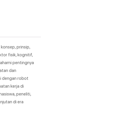
onsep, prinsip,
r fisik, kognitif,
emahami pentingnya
hatan dan
omi dengan robot
atan kerja di
asiswa, peneliti,
njutan di era