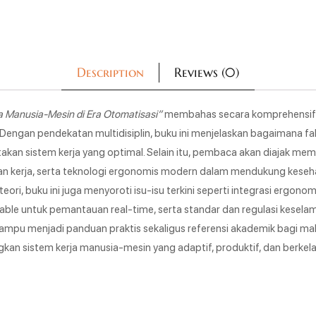
Description
Reviews (0)
ja Manusia-Mesin di Era Otomatisasi”
membahas secara komprehensif k
engan pendekatan multidisiplin, buku ini menjelaskan bagaimana fakto
ptakan sistem kerja yang optimal. Selain itu, pembaca akan diajak m
eban kerja, serta teknologi ergonomis modern dalam mendukung kese
ori, buku ini juga menyoroti isu-isu terkini seperti integrasi ergon
ble untuk pemantauan real-time, serta standar dan regulasi keselam
mampu menjadi panduan praktis sekaligus referensi akademik bagi mah
an sistem kerja manusia-mesin yang adaptif, produktif, dan berkela