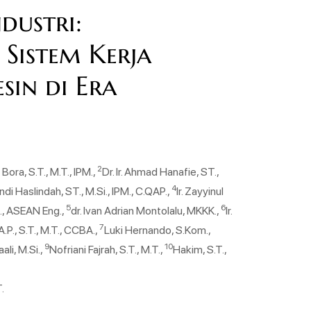
dustri:
 Sistem Kerja
in di Era
2
r Bora, S.T., M.T., IPM.,
Dr. Ir. Ahmad Hanafie, ST.,
4
 Andi Haslindah, ST., M.Si., IPM., C.QAP.,
Ir. Zayyinul
5
6
M., ASEAN Eng.,
dr. Ivan Adrian Montolalu, MKKK.,
Ir.
7
P., S.T., M.T., CCBA.,
Luki Hernando, S.Kom.,
9
10
aali, M.Si.,
Nofriani Fajrah, S.T., M.T.,
Hakim, S.T.,
T.