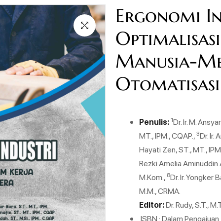
Ergonomi In
Optimalisasi
Manusia-Mes
Otomatisasi
1
Penulis:
Dr. Ir. M. Ansya
3
MT., IPM., CQAP.,
Dr. Ir.
Hayati Zen, ST., MT., IP
Rezki Amelia Aminuddin A.
8
M.Kom.,
Dr. Ir. Yongker B
M.M., CRMA.
Editor:
Dr. Rudy, S.T., M.
ISBN : Dalam Pengajuan